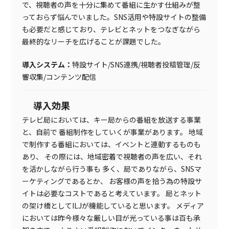
で、視聴者の声を十分に集めて番組に生かす仕組みが整
っておらず悩んでいました。SNS活用や特設サイトの整備
も必要だと感じており、テレビとネットをつなぎながら
最終的なリーチを広げることが課題でした。
導入システム：
特設サイト/SNS連携/視聴者投稿管理/反
響収集/コンテンツ配信
導入効果
テレビ局においては、キー局からの番組を放送する事業
と、自前で
番組制作をしていくが事業があります。
地域
で制作する番組においては、イベントと連動するものも
あり、
その際には、地域密着で視聴者の声を広い、それ
を活かしながら行う事も
多く、局でありながら、SNSマ
ーケティングであるとか、
お客様の声を拾う為の特設サ
イトは必要なコストであると考えています。
局とネット
の架け橋としてILJが機能していると思います。
メディア
においては昨今様々な厳しい目が光っている事は百も承