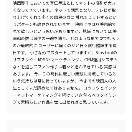
映画製作においての宣伝手法としてネットの役割が大き
くなってきています。
ネットで話題となり、テレビが取
り上げてくれて多くの国民の目に
触れてヒットするとい
うパターンも散見されています。
映画はやはり映画館で
見て欲しいという思いがありますが、地域においては
映
画館の数は減少の一途を辿り、どのような形で見てもらう
のが最終的に
ユーザーに届くのかと日々試行錯誤する毎
日です。
小さな形でスタートしていますが、Sips toolの
サブスクやILJのSNSマーケティング
、CRM運用システム
などを通してファン作りは着々と進んできている
実感は
あります。
今、この時代に厳しい業態に挑戦していると
いう気持ちは常に持っていますが、
今までの映画人の人
生としてまだ諦めたくはありません。
コツコツとインタ
ーネットマーケティングを続けていき
然るべきタイミン
グで素晴らしい作品を世に出せればと思っています。