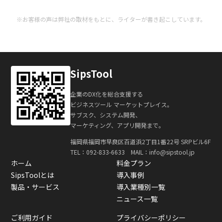
※お客様の声は弊社の取材をもとに、ライターが書き起こしています。
SipsTool
企業のDX化を総合支援する
ビジネスツール マーケットプレイス。
サブスク、システム開発、
マーケティング、アプリ開発まで。
福岡県福岡市早良区百道浜2丁目1番22号 SRPビル6F
TEL：
092-833-6633
MAIL：info@sipstool.jp
ホーム
料金プラン
SipsToolとは
導入事例
製品・サービス
導入業種別一覧
ニュース一覧
ご利用ガイド
プライバシーポリシー