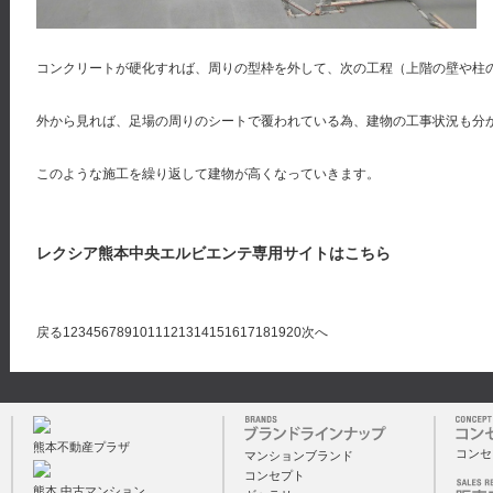
コンクリートが硬化すれば、周りの型枠を外して、次の工程（上階の壁や柱
外から見れば、足場の周りのシートで覆われている為、建物の工事状況も分
このような施工を繰り返して建物が高くなっていきます。
レクシア熊本中央エルビエンテ専用サイトはこちら
戻る
1
2
3
4
5
6
7
8
9
10
11
12
13
14
15
16
17
18
19
20
次へ
熊本不動産プラザ
コンセ
マンションブランド
コンセプト
熊本 中古マンション