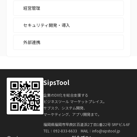
経営管理
セキュリティ開発・導入
外部連携
SipsTool
企業のDX化を総合支援する
ビジネスツール マーケットプレイス。
サブスク、システム開発、
マーケティング、アプリ開発まで。
福岡県福岡市早良区百道浜2丁目1番22号 SRPビル6F
TEL：
092-833-6633
MAIL：info@sipstool.jp