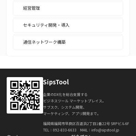
経営管理
セキュリティ開発・導入
通信ネットワーク構築
SipsTool
企業のDX化を総合支援する
ビジネスツール マーケットプレイス。
サブスク、システム開発、
マーケティング、アプリ開発まで。
福岡県福岡市早良区百道浜2丁目1番22号 SRPビル6F
TEL：
092-833-6633
MAIL：info@sipstool.jp