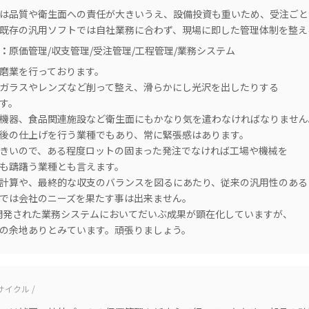
は品質や衛生面への責任が大きいうえ、設備投資も重いため、受注ごと
既存の汎用ソフトでは自社業務に合わず、現場に即した管理体制を整え
：
原価管理/収支管理/受注管理/工程管理/業務システム
磨業を行っております。
ガラスやレンズなど削って整え、滑らかにし光沢を出したりする
す。
機器、食品関連施設など衛生面にもかなり気を遣わなければなりません
後の仕上げを行う業種でもあり、常に緊張感はあります。
きいので、ある程度ロットの固まった発注でなければ工場や機械を
も躊躇う業種とも言えます。
計算や、最終的な収支のバランスを図るにあたり、従来の汎用性のある
では会社のニーズを果たす事は出来ません。
て開発された業務システムにおいてだいぶ成果が顕在化していますが、
の余地ありとみています。頑張りましょう。
サイクル /