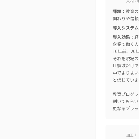
人材・
課題：
教育の
関わりや信頼
導入システム
導入効果：
経
企業で働く人
10年前、2
それを現場の
IT領域だけ
中でよりよい
と信じていま
教育プログラム
割いてもらい
更なるブラッ
加工 /