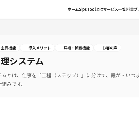
ホーム
SipsToolとは
サービス一覧
料金プ
主要機能
導入メリット
詳細・拡張機能
お客の声
管理システム
テムとは、仕事を「工程（ステップ）」に分けて、誰が・いつ
仕組みです。