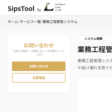
SipsTool
by
×
ホーム
サービス一覧
会員ログイン
業務工程管理システム
システム概要
お問い合わせ
業務工程
※御社の規模・ご要望に応じてお見積もりいた
します
業務工程管理シス
お問い合わせ
や抜け漏れを防ぐ
主要機能