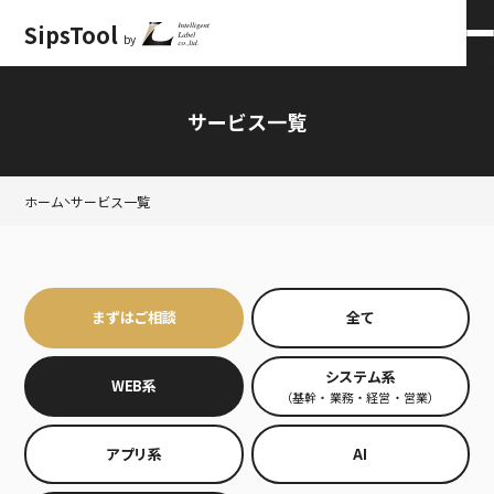
SipsTool
by
会員ログイン
×
サービス一覧
ホーム
サービス一覧
まずはご相談
全て
システム系
WEB系
（基幹・業務・経営・営業）
アプリ系
AI